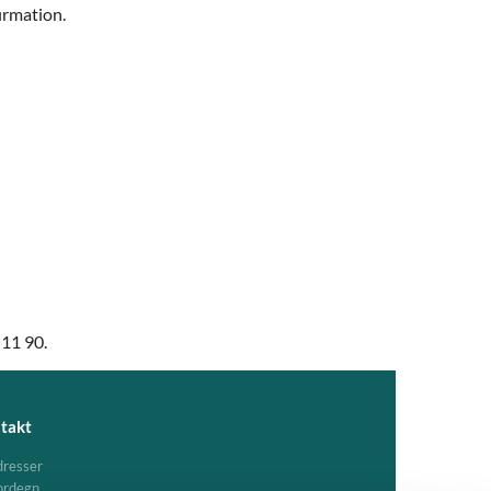
firmation.
 11 90.
takt
resser
ordegn