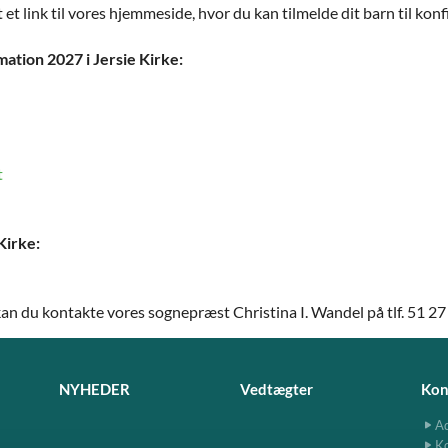
rt et link til vores hjemmeside, hvor du kan tilmelde dit barn til kon
mation 2027 i Jersie Kirke:
t
Kirke:
, kan du kontakte vores sognepræst Christina I. Wandel på tlf. 51 27
NYHEDER
Vedtægter
Kon
Ad
K