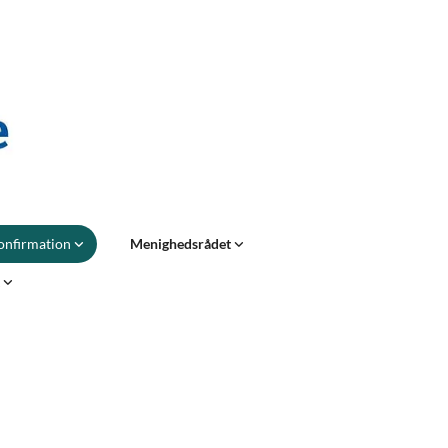
onfirmation
Menighedsrådet
t