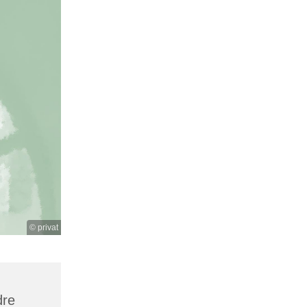
© privat
dre