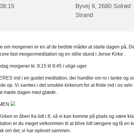
 08:15
Byvej 9, 2680 Solrød
Strand
e om morgenen er en af de bedste måder at starte dagen på. Derf
cere fast morgenmeditation og en stille stund i Jersie Kirke .
sdag morgener kl. 8:15 til 8:45 i ulige uger.
RES ind i en guidet meditation, der handler om ro i tanke og si
ade op. Vi samles i det smukke kirkerum for at finde ind i os selv
il at møde dagen med glæde.
MEN
rken er åben fra lidt i 8, så vi kan komme på plads og være klar
tation er du meget velkommen til at blive lidt længere og få en k
nak om det, vi har oplevet sammen.