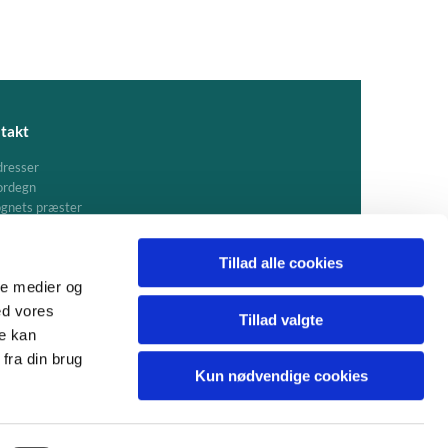
takt
resser
ordegn
gnets præster
Tillad alle cookies
ale medier og
ed vores
Tillad valgte
re kan
fra din brug
Kun nødvendige cookies