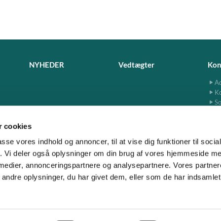
NYHEDER
Vedtægter
Kon
Ad
K
So
 cookies
passe vores indhold og annoncer, til at vise dig funktioner til soci
fik. Vi deler også oplysninger om din brug af vores hjemmeside m
www.jersie-skensved.dk · Ndr. Byvej 13, 2680 Solrød

 medier, annonceringspartnere og analysepartnere. Vores partne
ndre oplysninger, du har givet dem, eller som de har indsamlet 
Privatlivspolitik
Log på ChurchDesk