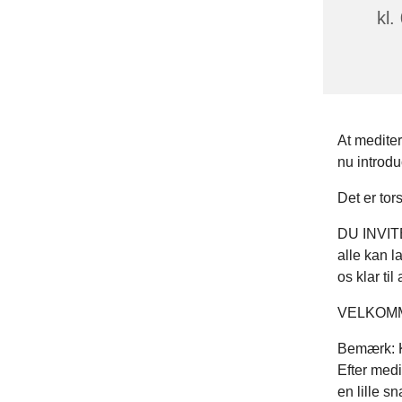
kl.
At mediter
nu introdu
Det er tor
DU
INVITE
alle kan l
os klar t
VELKOM
Bemærk: Ki
Efter medi
en lille s