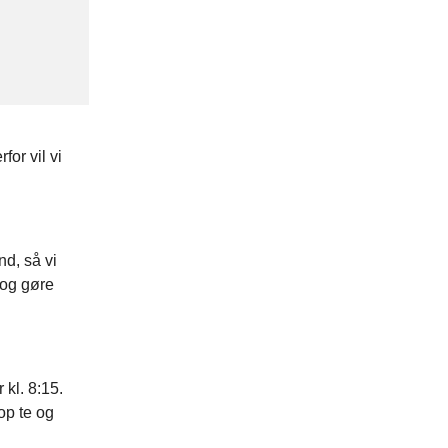
or vil vi
nd, så vi
 og gøre
 kl. 8:15.
op te og