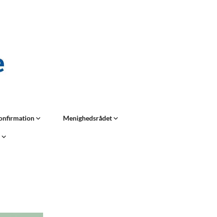
onfirmation
Menighedsrådet
t