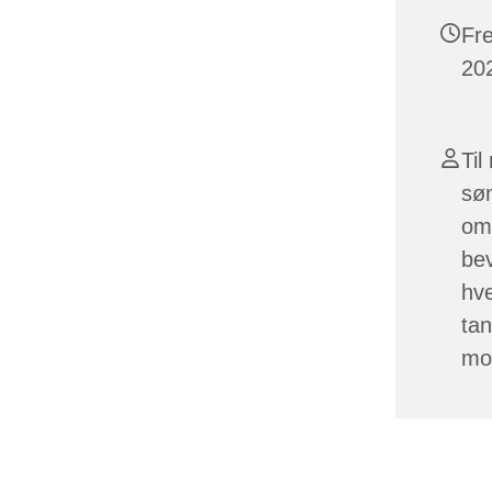
Fr
202
Til
sø
om 
bev
hv
tan
mo