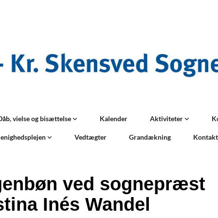
Dåb, vielse og bisættelse
Kalender
Aktiviteter
K
enighedsplejen
Vedtægter
Grandækning
Kontak
enbøn ved sognepræst
stina Inés Wandel