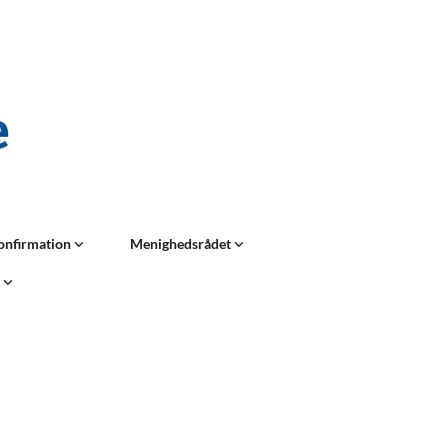
onfirmation
Menighedsrådet
t