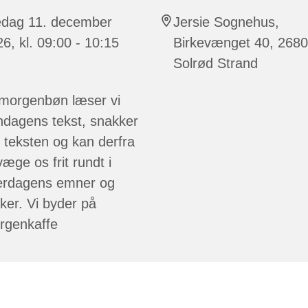
edag 11. december
Jersie Sognehus,
6, kl. 09:00 - 10:15
Birkevænget 40, 2680
Solrød Strand
 morgenbøn læser vi
ndagens tekst, snakker
teksten og kan derfra
æge os frit rundt i
erdagens emner og
ker. Vi byder på
rgenkaffe