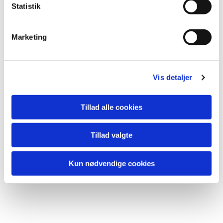
k
Statistik
e
v
Marketing
Du vil måske også kunne lide...
a
l
g
Vis detaljer
Tillad alle cookies
Tillad valgte
Kun nødvendige cookies