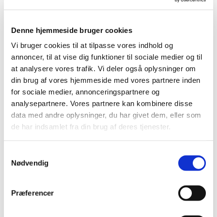
hverdagens emner og tanker. Vi byder
på morgenkaffe
Denne hjemmeside bruger cookies
Vi bruger cookies til at tilpasse vores indhold og
annoncer, til at vise dig funktioner til sociale medier og til
at analysere vores trafik. Vi deler også oplysninger om
din brug af vores hjemmeside med vores partnere inden
for sociale medier, annonceringspartnere og
analysepartnere. Vores partnere kan kombinere disse
data med andre oplysninger, du har givet dem, eller som
de har indsamlet fra din brug af deres tjenester.
S
Nødvendig
a
m
t
Præferencer
y
k