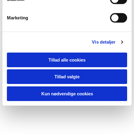
e
v
Du vil måske også kunne lide...
Marketing
a
l
g
Vis detaljer
Tillad alle cookies
Tillad valgte
Kun nødvendige cookies