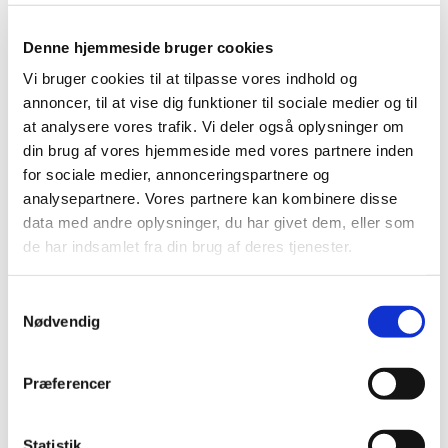
på morgenkaffe
Denne hjemmeside bruger cookies
Vi bruger cookies til at tilpasse vores indhold og
annoncer, til at vise dig funktioner til sociale medier og til
at analysere vores trafik. Vi deler også oplysninger om
din brug af vores hjemmeside med vores partnere inden
for sociale medier, annonceringspartnere og
analysepartnere. Vores partnere kan kombinere disse
data med andre oplysninger, du har givet dem, eller som
de har indsamlet fra din brug af deres tjenester.
S
Nødvendig
a
m
t
Præferencer
y
k
k
Statistik