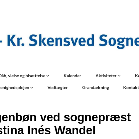
Dåb, vielse og bisættelse
Kalender
Aktiviteter
K
enighedsplejen
Vedtægter
Grandækning
Kontak
enbøn ved sognepræst
stina Inés Wandel