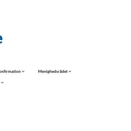
onfirmation
Menighedsrådet
t