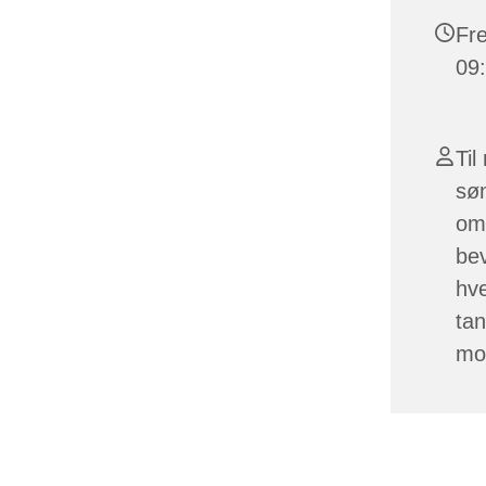
Fre
09:
Til
sø
om 
bev
hv
tan
mo