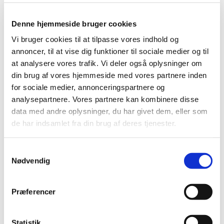
på morgenkaffe
Denne hjemmeside bruger cookies
Vi bruger cookies til at tilpasse vores indhold og
annoncer, til at vise dig funktioner til sociale medier og til
at analysere vores trafik. Vi deler også oplysninger om
din brug af vores hjemmeside med vores partnere inden
for sociale medier, annonceringspartnere og
analysepartnere. Vores partnere kan kombinere disse
data med andre oplysninger, du har givet dem, eller som
de har indsamlet fra din brug af deres tjenester.
S
Nødvendig
a
m
t
Præferencer
y
k
k
Statistik