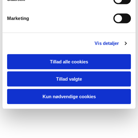
e
v
Du vil måske også kunne lide...
Marketing
a
l
g
Vis detaljer
Tillad alle cookies
Tillad valgte
Kun nødvendige cookies