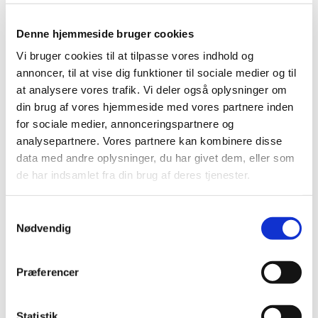
på morgenkaffe
Denne hjemmeside bruger cookies
Vi bruger cookies til at tilpasse vores indhold og
annoncer, til at vise dig funktioner til sociale medier og til
at analysere vores trafik. Vi deler også oplysninger om
din brug af vores hjemmeside med vores partnere inden
for sociale medier, annonceringspartnere og
analysepartnere. Vores partnere kan kombinere disse
data med andre oplysninger, du har givet dem, eller som
de har indsamlet fra din brug af deres tjenester.
S
Nødvendig
a
m
t
Præferencer
y
k
k
Statistik