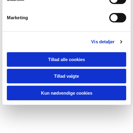
e
v
Du vil måske også kunne lide...
Marketing
a
l
g
Vis detaljer
Tillad alle cookies
Tillad valgte
Kun nødvendige cookies