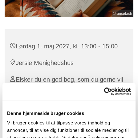
© unsplash
Lørdag 1. maj 2027, kl. 13:00 - 15:00
Jersie Menighedshus
Elsker du en god bog, som du gerne vil
dele med andre? Så er Jersie
Læsekreds lige noget for dig. Vi mødes
altid den første lørdag i måneden i
Denne hjemmeside bruger cookies
Jersie Menighedshus (ved kirken)
Vi bruger cookies til at tilpasse vores indhold og
annoncer, til at vise dig funktioner til sociale medier og til
at analysere vores trafik. Vi deler også oplysninger om