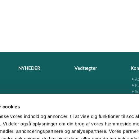
NYHEDER
Vedtægter
Kon
Ad
K
So
 cookies
passe vores indhold og annoncer, til at vise dig funktioner til soci
fik. Vi deler også oplysninger om din brug af vores hjemmeside m
www.jersie-skensved.dk · Ndr. Byvej 13, 2680 Solrød

 medier, annonceringspartnere og analysepartnere. Vores partne
ndre oplysninger, du har givet dem, eller som de har indsamlet 