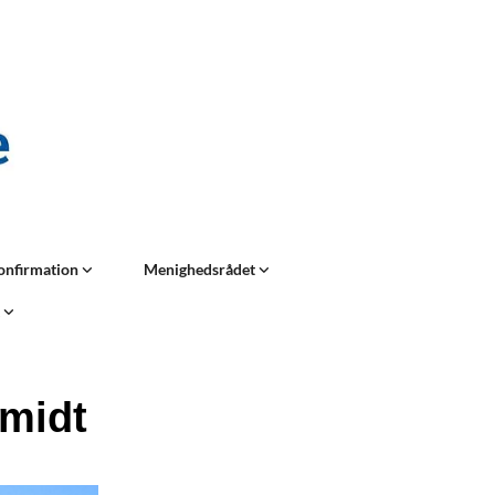
onfirmation
Menighedsrådet
t
hmidt