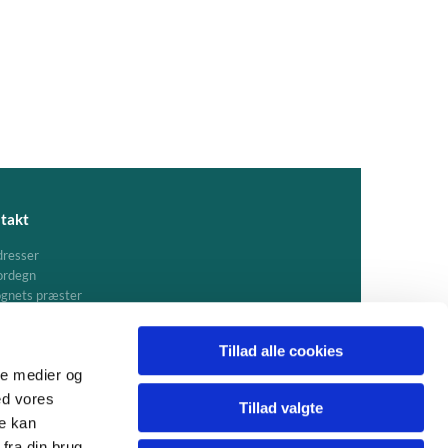
takt
resser
ordegn
gnets præster
Tillad alle cookies
ale medier og
ed vores
Tillad valgte
re kan
fra din brug