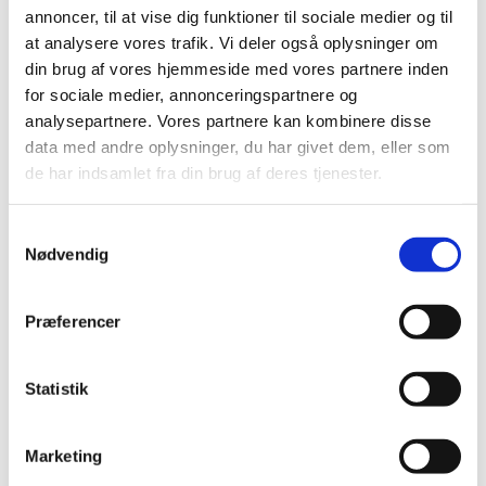
annoncer, til at vise dig funktioner til sociale medier og til
at analysere vores trafik. Vi deler også oplysninger om
din brug af vores hjemmeside med vores partnere inden
for sociale medier, annonceringspartnere og
analysepartnere. Vores partnere kan kombinere disse
data med andre oplysninger, du har givet dem, eller som
de har indsamlet fra din brug af deres tjenester.
S
Nødvendig
a
m
t
Præferencer
y
Du vil måske også kunne lide...
k
k
Statistik
e
v
Marketing
a