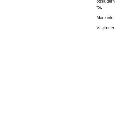
også gerne
for.
Mere infor
Vi glæder 