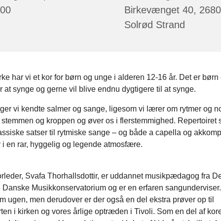
:00
Birkevænget 40, 2680
Solrød Strand
irke har vi et kor for børn og unge i alderen 12-16 år. Det er børn
 at synge og gerne vil blive endnu dygtigere til at synge.
nger vi kendte salmer og sange, ligesom vi lærer om rytmer og no
 stemmen og kroppen og øver os i flerstemmighed. Repertoiret
klassiske satser til rytmiske sange – og både a capella og akkom
r i en rar, hyggelig og legende atmosfære.
rleder, Svafa Thorhallsdottir, er uddannet musikpædagog fra De
 Danske Musikkonservatorium og er en erfaren sangunderviser.
 ugen, men derudover er der også en del ekstra prøver op til
ten i kirken og vores årlige optræden i Tivoli. Som en del af kore