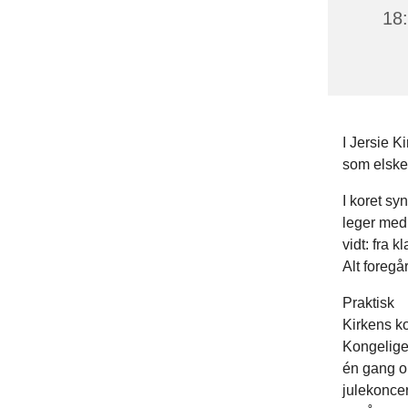
18
I Jersie K
som elsker
I koret sy
leger med
vidt: fra 
Alt foregå
Praktisk
Kirkens ko
Kongelige
én gang om
julekoncer