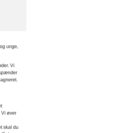
 og unge,
der. Vi
 spænder
pagneret.
t
 Vi øver
t skal du