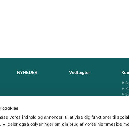
NYHEDER
Vedtægter
Kon
Ad
K
So
 cookies
passe vores indhold og annoncer, til at vise dig funktioner til soci
fik. Vi deler også oplysninger om din brug af vores hjemmeside m
www.jersie-skensved.dk · Ndr. Byvej 13, 2680 Solrød
