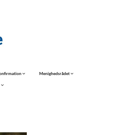
onfirmation
Menighedsrådet
t