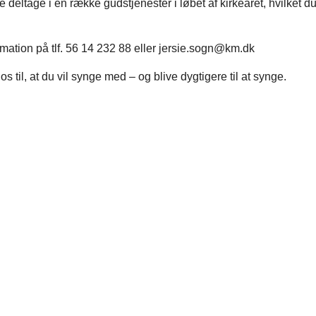
 deltage i en række gudstjenester i løbet af kirkeåret, hvilket du
mation på tlf. 56 14 232 88 eller jersie.sogn@km.dk
os til, at du vil synge med – og blive dygtigere til at synge.