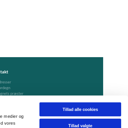
takt
resser
ordegn
gnets præster
Tillad alle cookies
ale medier og
ed vores
Tillad valgte