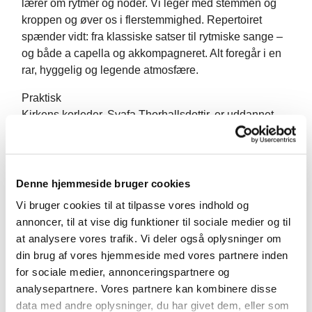
lærer om rytmer og noder. Vi leger med stemmen og
kroppen og øver os i flerstemmighed. Repertoiret
spænder vidt: fra klassiske satser til rytmiske sange –
og både a capella og akkompagneret. Alt foregår i en
rar, hyggelig og legende atmosfære.
Praktisk
Kirkens korleder, Svafa Thorhallsdottir, er uddannet
musikpædagog fra Det Kongelige Danske
Musikkonservatorium og er en erfaren sangunderviser.
Vi øver én gang om ugen, men derudover er der også
en del ekstra prøver op til julekoncerten i kirken og
Denne hjemmeside bruger cookies
vores årlige optræden i Tivoli. Som en del af koret skal
Vi bruger cookies til at tilpasse vores indhold og
du også gerne deltage i en række gudstjenester i løbet
annoncer, til at vise dig funktioner til sociale medier og til
af kirkeåret, hvilket du får løn for.
at analysere vores trafik. Vi deler også oplysninger om
din brug af vores hjemmeside med vores partnere inden
Mere information på tlf. 56 14 22 88 eller
for sociale medier, annonceringspartnere og
jersie.sogn@km.dk
analysepartnere. Vores partnere kan kombinere disse
Vi glæder os til, at du vil synge med – og blive
data med andre oplysninger, du har givet dem, eller som