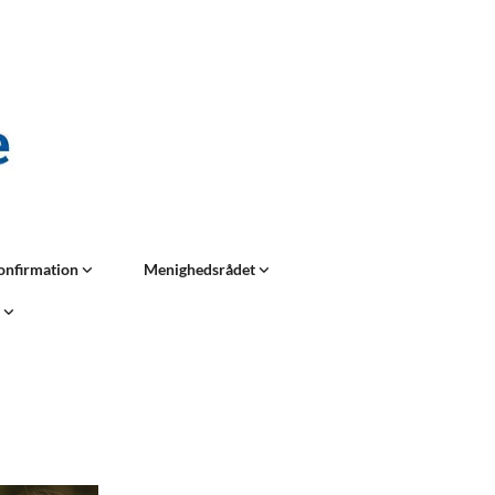
onfirmation
Menighedsrådet
t