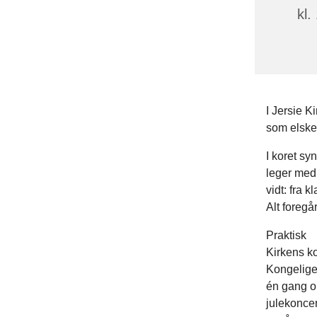
kl.
I Jersie K
som elsker
I koret sy
leger med
vidt: fra 
Alt foregå
Praktisk
Kirkens ko
Kongelige
én gang om
julekoncer