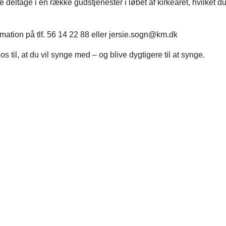
 deltage i en række gudstjenester i løbet af kirkeåret, hvilket du
mation på tlf. 56 14 22 88 eller jersie.sogn@km.dk
os til, at du vil synge med – og blive dygtigere til at synge.