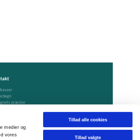
takt
resser
ordegn
gnets præster
Tillad alle cookies
ale medier og
ed vores
Tillad valgte