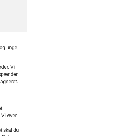
 og unge,
der. Vi
 spænder
pagneret.
t
 Vi øver
t skal du