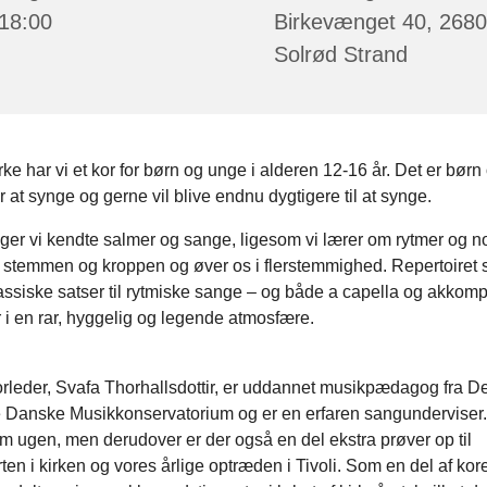
 18:00
Birkevænget 40, 2680
Solrød Strand
irke har vi et kor for børn og unge i alderen 12-16 år. Det er børn
 at synge og gerne vil blive endnu dygtigere til at synge.
nger vi kendte salmer og sange, ligesom vi lærer om rytmer og no
 stemmen og kroppen og øver os i flerstemmighed. Repertoiret
klassiske satser til rytmiske sange – og både a capella og akkom
r i en rar, hyggelig og legende atmosfære.
rleder, Svafa Thorhallsdottir, er uddannet musikpædagog fra De
 Danske Musikkonservatorium og er en erfaren sangunderviser.
 ugen, men derudover er der også en del ekstra prøver op til
ten i kirken og vores årlige optræden i Tivoli. Som en del af kore