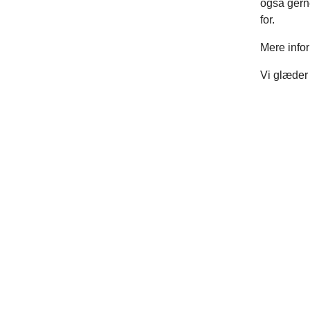
også gerne
for.
Mere infor
Vi glæder 