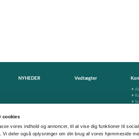
NYHEDER
Vedtægter
Kon
Ad
K
So
 cookies
passe vores indhold og annoncer, til at vise dig funktioner til soci
fik. Vi deler også oplysninger om din brug af vores hjemmeside m
www.jersie-skensved.dk · Ndr. Byvej 13, 2680 Solrød
