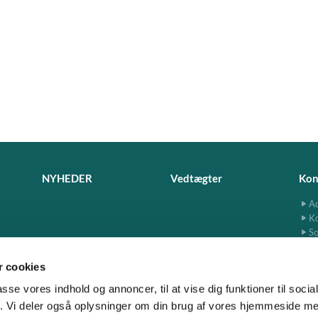
NYHEDER
Vedtægter
Kon
Ad
K
So
 cookies
passe vores indhold og annoncer, til at vise dig funktioner til soci
fik. Vi deler også oplysninger om din brug af vores hjemmeside m
www.jersie-skensved.dk · Ndr. Byvej 13, 2680 Solrød
