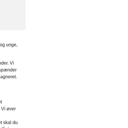
 og unge,
der. Vi
 spænder
pagneret.
t
 Vi øver
t skal du