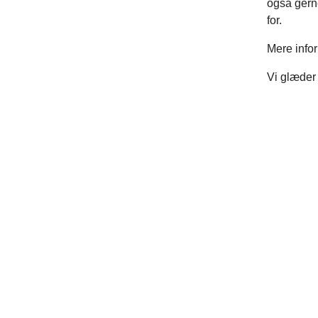
også gerne
for.
Mere infor
Vi glæder 