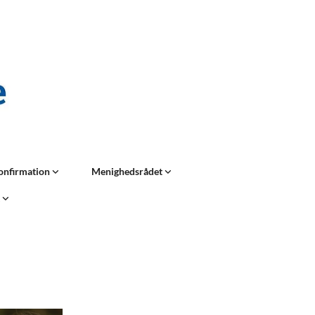
onfirmation
Menighedsrådet
t