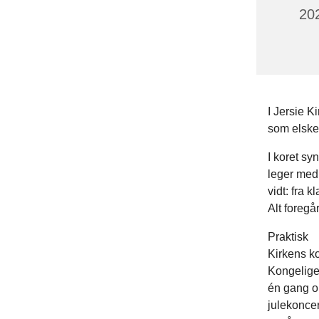
202
I Jersie K
som elsker
I koret sy
leger med
vidt: fra 
Alt foregå
Praktisk
Kirkens ko
Kongelige
én gang om
julekoncer