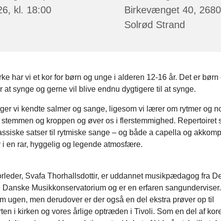
6, kl. 18:00
Birkevænget 40, 2680
Solrød Strand
irke har vi et kor for børn og unge i alderen 12-16 år. Det er børn
 at synge og gerne vil blive endnu dygtigere til at synge.
nger vi kendte salmer og sange, ligesom vi lærer om rytmer og no
 stemmen og kroppen og øver os i flerstemmighed. Repertoiret
klassiske satser til rytmiske sange – og både a capella og akkom
r i en rar, hyggelig og legende atmosfære.
rleder, Svafa Thorhallsdottir, er uddannet musikpædagog fra De
 Danske Musikkonservatorium og er en erfaren sangunderviser.
 ugen, men derudover er der også en del ekstra prøver op til
ten i kirken og vores årlige optræden i Tivoli. Som en del af kore