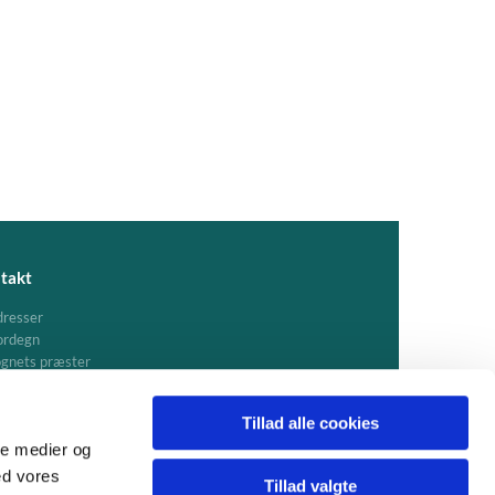
takt
resser
ordegn
gnets præster
Tillad alle cookies
ale medier og
ed vores
Tillad valgte