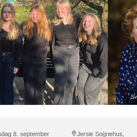
sdag 8. september
Jersie Sognehus,