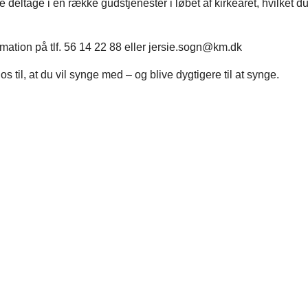
 deltage i en række gudstjenester i løbet af kirkeåret, hvilket du
mation på tlf. 56 14 22 88 eller jersie.sogn@km.dk
os til, at du vil synge med – og blive dygtigere til at synge.