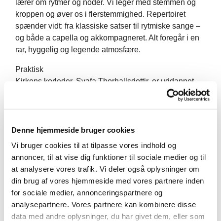
lærer om rytmer og noder. Vi leger med stemmen og
kroppen og øver os i flerstemmighed. Repertoiret
spænder vidt: fra klassiske satser til rytmiske sange –
og både a capella og akkompagneret. Alt foregår i en
rar, hyggelig og legende atmosfære.
Praktisk
Kirkens korleder, Svafa Thorhallsdottir, er uddannet
musikpædagog fra Det Kongelige Danske
Musikkonservatorium og er en erfaren sangunderviser.
Vi øver én gang om ugen, men derudover er der også
en del ekstra prøver op til julekoncerten i kirken og
Denne hjemmeside bruger cookies
vores årlige optræden i Tivoli. Som en del af koret skal
Vi bruger cookies til at tilpasse vores indhold og
du også gerne deltage i en række gudstjenester i løbet
annoncer, til at vise dig funktioner til sociale medier og til
af kirkeåret, hvilket du får løn for.
at analysere vores trafik. Vi deler også oplysninger om
din brug af vores hjemmeside med vores partnere inden
Mere information på tlf. 56 14 232 88 eller
for sociale medier, annonceringspartnere og
jersie.sogn@km.dk
analysepartnere. Vores partnere kan kombinere disse
Vi glæder os til, at du vil synge med – og blive
data med andre oplysninger, du har givet dem, eller som