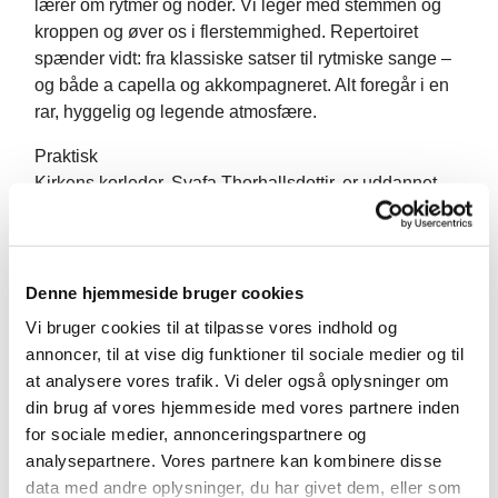
lærer om rytmer og noder. Vi leger med stemmen og
kroppen og øver os i flerstemmighed. Repertoiret
spænder vidt: fra klassiske satser til rytmiske sange –
og både a capella og akkompagneret. Alt foregår i en
rar, hyggelig og legende atmosfære.
Praktisk
Kirkens korleder, Svafa Thorhallsdottir, er uddannet
musikpædagog fra Det Kongelige Danske
Musikkonservatorium og er en erfaren sangunderviser.
Vi øver én gang om ugen, men derudover er der også
en del ekstra prøver op til julekoncerten i kirken og
Denne hjemmeside bruger cookies
vores årlige optræden i Tivoli. Som en del af koret skal
Vi bruger cookies til at tilpasse vores indhold og
du også gerne deltage i en række gudstjenester i løbet
annoncer, til at vise dig funktioner til sociale medier og til
af kirkeåret, hvilket du får løn for.
at analysere vores trafik. Vi deler også oplysninger om
din brug af vores hjemmeside med vores partnere inden
Mere information på tlf. 56 14 232 88 eller
for sociale medier, annonceringspartnere og
jersie.sogn@km.dk
analysepartnere. Vores partnere kan kombinere disse
Vi glæder os til, at du vil synge med – og blive
data med andre oplysninger, du har givet dem, eller som