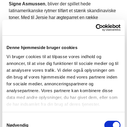
Signe Asmussen
, bliver der spillet hede
latinamerikanske rytmer tilført et stænk skandinaviske
toner. Med til Jersie har ægteparret en række
cubanske musikere, der forstår at peppe selv den
bedste fest ekstra op.
Ernesto Manuitt Hernández blev født på Cuba i 1969
Denne hjemmeside bruger cookies
som søn af en cubansk mor og en venezulansk far.
Vi bruger cookies til at tilpasse vores indhold og
Som syvårig flyttede hele familien til Venezuela, og
annoncer, til at vise dig funktioner til sociale medier og til
derfor er han vokset op med dét lands musiktradition.
at analysere vores trafik. Vi deler også oplysninger om
din brug af vores hjemmeside med vores partnere inden
Som 18-årig flyttede han tilbage til Cuba, hvor han
for sociale medier, annonceringspartnere og
blev en eftertragtet entertainer. Han kom med i det
analysepartnere. Vores partnere kan kombinere disse
verdenskendte band
KLIMAX
, som han turnerede
data med andre oplysninger, du har givet dem, eller som
med. I en periode boede han i Berlin, inden han i 2002
de har indsamlet fra din brug af deres tjenester.
flyttede til Danmark.
Her har han etableret sig som en popular sanger og
S
Nødvendig
frontfigur med optræderner med blandt andre DR Big
a