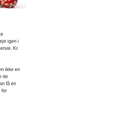
ke
eje igen i
ersie. Kr.
en ikke en
e de
an få en
 for