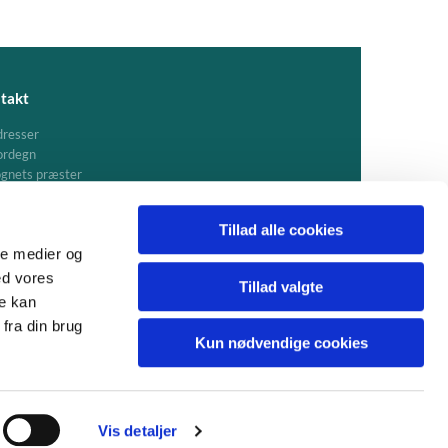
takt
resser
ordegn
gnets præster
Tillad alle cookies
ale medier og
ed vores
Tillad valgte
re kan
fra din brug
Kun nødvendige cookies
Vis detaljer