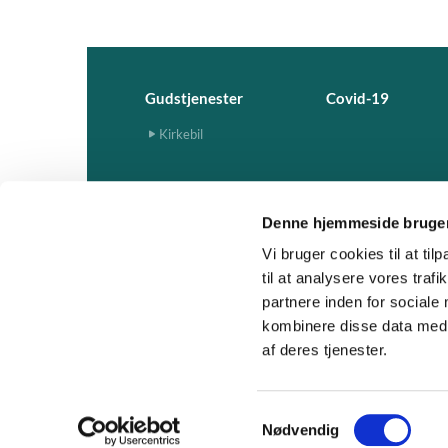
Gudstjenester
Covid-19
Kirkebil
Denne hjemmeside bruger
Vi bruger cookies til at til
til at analysere vores tra
partnere inden for sociale
kombinere disse data med a
af deres tjenester.
S
Nødvendig
a