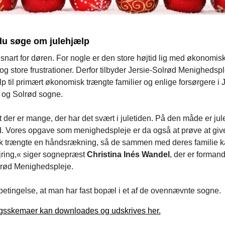
du søge om julehjælp
 snart for døren. For nogle er den store højtid lig med økonomis
og store frustrationer. Derfor tilbyder Jersie-Solrød Menighedspl
lp til primært økonomisk trængte familier og enlige forsørgere i J
og Solrød sogne.
t der er mange, der har det svært i juletiden. På den måde er jul
d. Vores opgave som menighedspleje er da også at prøve at giv
 trængte en håndsrækning, så de sammen med deres familie k
jring,« siger sognepræst
Christina Inés Wandel
, der er formand
lrød Menighedspleje.
betingelse, at man har fast bopæl i et af de ovennævnte sogne.
sskemaer kan downloades og udskrives her.