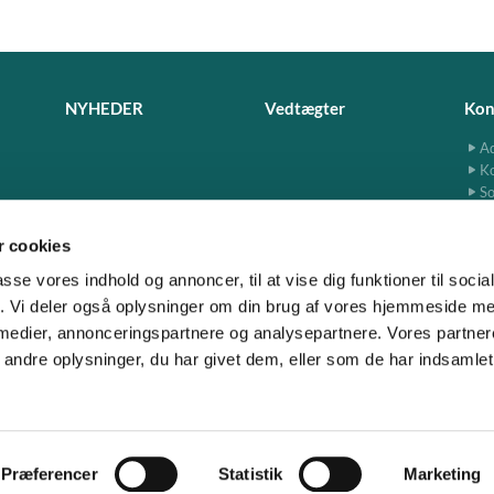
NYHEDER
Vedtægter
Kon
Ad
K
So
 cookies
passe vores indhold og annoncer, til at vise dig funktioner til soci
fik. Vi deler også oplysninger om din brug af vores hjemmeside m
www.jersie-skensved.dk · Ndr. Byvej 13, 2680 Solrød

 medier, annonceringspartnere og analysepartnere. Vores partne
ndre oplysninger, du har givet dem, eller som de har indsamlet 
Privatlivspolitik
Log på ChurchDesk
Præferencer
Statistik
Marketing