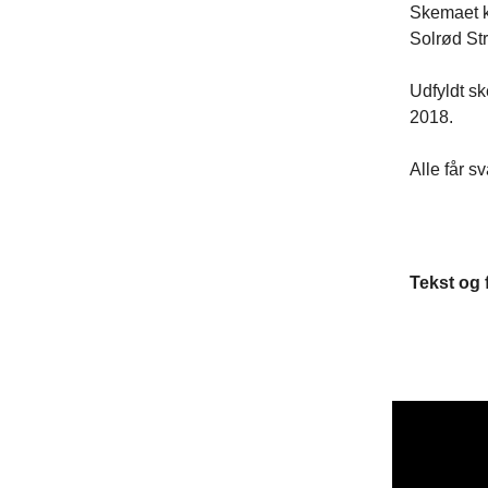
Skemaet ka
Solrød St
Udfyldt sk
2018.
Alle får s
Tekst og 