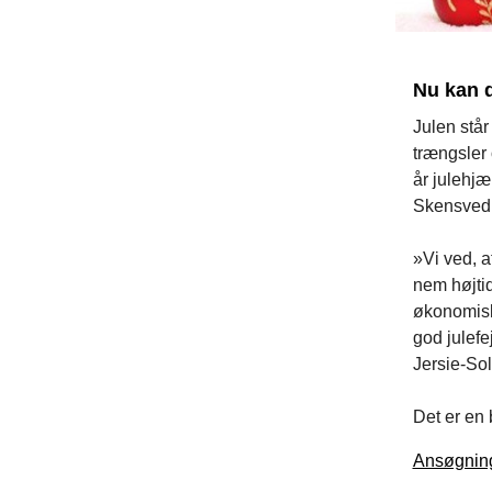
Nu kan 
Julen står
trængsler 
år julehjæ
Skensved 
»Vi ved, a
nem højti
økonomisk
god julefe
Jersie-So
Det er en 
Ansøgning