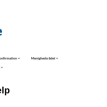
onfirmation
Menighedsrådet
t
ælp