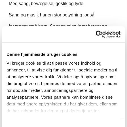
Med sang, bevægelse, gestik og lyde.
Sang og musik har en stor betydning, også
for meget små børn. Sangen stimulerer barnet og
skaber kontakt
og glæde mellem barn og forælder. Det beriger
Denne hjemmeside bruger cookies
samværet og hjælper til at fremme barnets
Vi bruger cookies til at tilpasse vores indhold og
koncentrations- og indlæringsevne.
annoncer, til at vise dig funktioner til sociale medier og til
at analysere vores trafik. Vi deler også oplysninger om
Undervisningen varetages af Svafa Thorhallsdottir.
din brug af vores hjemmeside med vores partnere inden
Bagefter er der tid til kaffe, te og snak.
for sociale medier, annonceringspartnere og
analysepartnere. Vores partnere kan kombinere disse
data med andre oplysninger, du har givet dem, eller som
de har indsamlet fra din brug af deres tjenester.
S