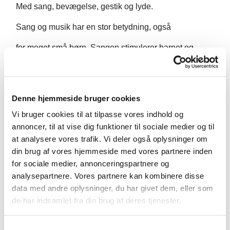
Med sang, bevægelse, gestik og lyde.
Sang og musik har en stor betydning, også
for meget små børn. Sangen stimulerer barnet og
skaber kontakt
og glæde mellem barn og forælder. Det beriger
Denne hjemmeside bruger cookies
samværet og hjælper til at fremme barnets
Vi bruger cookies til at tilpasse vores indhold og
koncentrations- og indlæringsevne.
annoncer, til at vise dig funktioner til sociale medier og til
at analysere vores trafik. Vi deler også oplysninger om
Undervisningen varetages af Svafa Thorhallsdottir.
din brug af vores hjemmeside med vores partnere inden
Bagefter er der tid til kaffe, te og snak.
for sociale medier, annonceringspartnere og
analysepartnere. Vores partnere kan kombinere disse
data med andre oplysninger, du har givet dem, eller som
de har indsamlet fra din brug af deres tjenester.
S