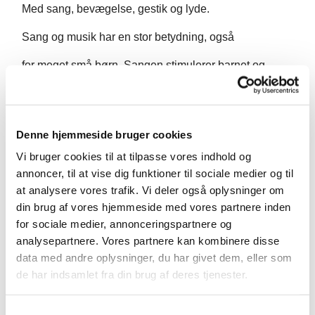
Med sang, bevægelse, gestik og lyde.
Sang og musik har en stor betydning, også
for meget små børn. Sangen stimulerer barnet og
skaber kontakt
og glæde mellem barn og forælder. Det beriger
Denne hjemmeside bruger cookies
samværet og hjælper til at fremme barnets
Vi bruger cookies til at tilpasse vores indhold og
koncentrations- og indlæringsevne.
annoncer, til at vise dig funktioner til sociale medier og til
at analysere vores trafik. Vi deler også oplysninger om
Undervisningen varetages af Svafa Thorhallsdottir.
din brug af vores hjemmeside med vores partnere inden
Bagefter er der tid til kaffe, te og snak.
for sociale medier, annonceringspartnere og
analysepartnere. Vores partnere kan kombinere disse
data med andre oplysninger, du har givet dem, eller som
de har indsamlet fra din brug af deres tjenester.
S