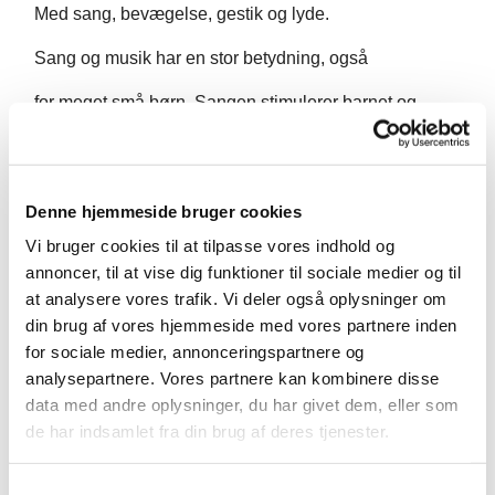
Med sang, bevægelse, gestik og lyde.
Sang og musik har en stor betydning, også
for meget små børn. Sangen stimulerer barnet og
skaber kontakt
og glæde mellem barn og forælder. Det beriger
Denne hjemmeside bruger cookies
samværet og hjælper til at fremme barnets
Vi bruger cookies til at tilpasse vores indhold og
koncentrations- og indlæringsevne.
annoncer, til at vise dig funktioner til sociale medier og til
at analysere vores trafik. Vi deler også oplysninger om
Undervisningen varetages af Svafa Thorhallsdottir.
din brug af vores hjemmeside med vores partnere inden
Bagefter er der tid til kaffe, te og snak.
for sociale medier, annonceringspartnere og
analysepartnere. Vores partnere kan kombinere disse
data med andre oplysninger, du har givet dem, eller som
de har indsamlet fra din brug af deres tjenester.
S