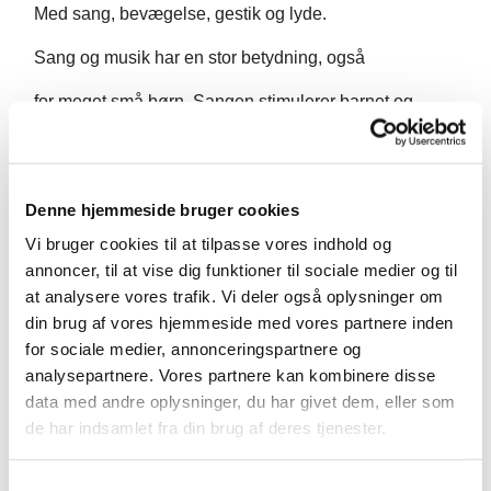
Med sang, bevægelse, gestik og lyde.
Sang og musik har en stor betydning, også
for meget små børn. Sangen stimulerer barnet og
skaber kontakt
og glæde mellem barn og forælder. Det beriger
Denne hjemmeside bruger cookies
samværet og hjælper til at fremme barnets
Vi bruger cookies til at tilpasse vores indhold og
koncentrations- og indlæringsevne.
annoncer, til at vise dig funktioner til sociale medier og til
at analysere vores trafik. Vi deler også oplysninger om
Undervisningen varetages af Svafa Thorhallsdottir.
din brug af vores hjemmeside med vores partnere inden
Bagefter er der tid til kaffe, te og snak.
for sociale medier, annonceringspartnere og
analysepartnere. Vores partnere kan kombinere disse
data med andre oplysninger, du har givet dem, eller som
de har indsamlet fra din brug af deres tjenester.
S