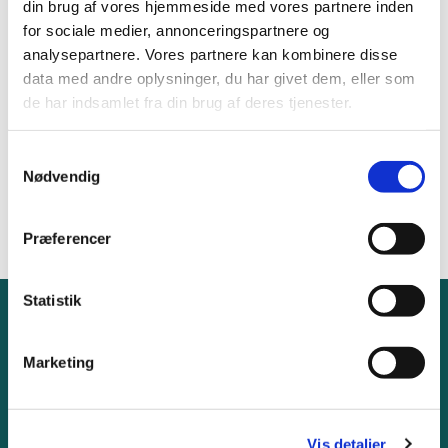
Velkommen til to timer med sange, salmer og
din brug af vores hjemmeside med vores partnere inden
hyggeligt samvær. Kirkens organist, Esben
for sociale medier, annonceringspartnere og
Nordborg, spiller op fra klaveret.
analysepartnere. Vores partnere kan kombinere disse
Tid og sted
data med andre oplysninger, du har givet dem, eller som
En torsdag i hver måned kl. 15-17 i Jersie Sognehus,
de har indsamlet fra din brug af deres tjenester.
Birkevænget 40 (ved Jersie Station)
S
Nødvendig
a
m
t
Præferencer
y
k
k
Statistik
e
Gudstjenester
v
Marketing
Kirkebil
a
l
Covid-19
g
Vis detaljer