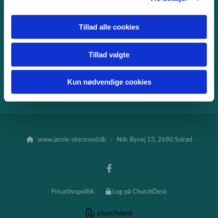
NYHEDER
Tillad alle cookies
Vedtægter
Kontakt
Tillad valgte
Adresser
Kordegn
Kun nødvendige cookies
Sognets præster
www.jersie-skensved.dk · Ndr. Byvej 13, 2680 Solrød

Privatlivspolitik
Log på ChurchDesk