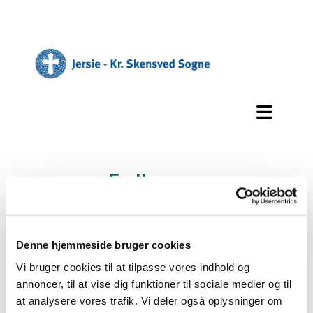
Fællessang
Fællessang er for alle, der elsker at synge, og
som nyder at synge sammen med andre. Stor
Denne hjemmeside bruger cookies
eller lille stemme - det gør ikke så meget. Det
vigtigste er, at vi er sammen om at synge og
Vi bruger cookies til at tilpasse vores indhold og
hygger os imens.
annoncer, til at vise dig funktioner til sociale medier og til
Vi byder på kaffe undervejs.
at analysere vores trafik. Vi deler også oplysninger om